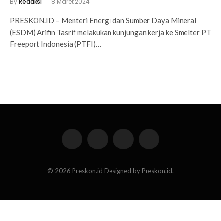
By
Redaksi
8 Maret 2024
PRESKON.ID – Menteri Energi dan Sumber Daya Mineral
(ESDM) Arifin Tasrif melakukan kunjungan kerja ke Smelter PT
Freeport Indonesia (PTFI)…
Facebook
X
Instagram
Pinterest
(Twitter)
© 2026 Preskon.id Designed by Preskon.id.