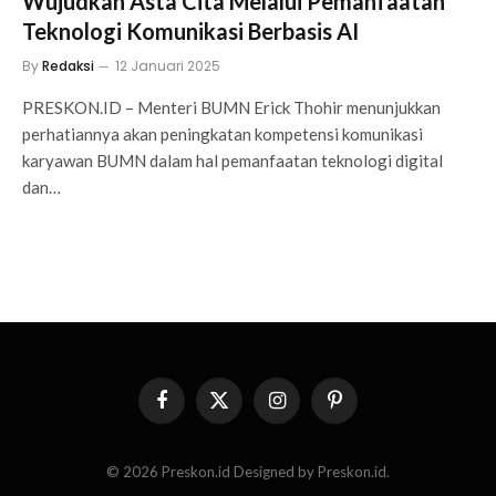
Wujudkan Asta Cita Melalui Pemanfaatan
Teknologi Komunikasi Berbasis AI
By
Redaksi
12 Januari 2025
PRESKON.ID – Menteri BUMN Erick Thohir menunjukkan
perhatiannya akan peningkatan kompetensi komunikasi
karyawan BUMN dalam hal pemanfaatan teknologi digital
dan…
Facebook
X
Instagram
Pinterest
(Twitter)
© 2026 Preskon.id Designed by Preskon.id.