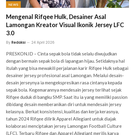
NEWS
Mengenal Rifqee Hulk, Desainer Asal
Lamongan Kreator Visual Ikonik Jersey LFC
3.0
By
Redaksi
24 April 2026
PRESKON.ID – Cinta sepak bola tidak selalu diwujudkan
dengan bermain sepak bola di lapangan hijau. Setidaknya hal
itulah yang bisa mewakili perjalanan karir Rifqee Hulk sebagai
desainer jersey profesional asal Lamongan. Melalui desain-
desain jerseynya ia mengekspresikan rasa cintanya kepada
sepak bola. Kegemarannya mendesain jersey terlihat sejak
Rifqee duduk di bangku SMP. Saat itu ia yang memiliki passion
dibidang desain memberanikan diri untuk mendesain jersey
kelasnya. Berkat konsistensi, kualitas dan kerja kerasnya,
tahun 2024 Rifqee dilirik Apparel Allegiant untuk diajak
kolaborasi menciptakan jersey Lamongan Football Culture
(LFC). Terbaru Rifqee dan Apparel Allegiant merilis karya