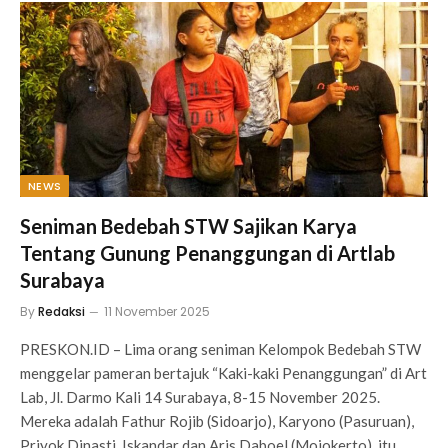
NEWS
Seniman Bedebah STW Sajikan Karya
Tentang Gunung Penanggungan di Artlab
Surabaya
By
Redaksi
11 November 2025
PRESKON.ID – Lima orang seniman Kelompok Bedebah STW
menggelar pameran bertajuk “Kaki-kaki Penanggungan” di Art
Lab, Jl. Darmo Kali 14 Surabaya, 8-15 November 2025.
Mereka adalah Fathur Rojib (Sidoarjo), Karyono (Pasuruan),
Priyok Dinasti, Iskandar dan Aris Daboel (Mojokerto), itu