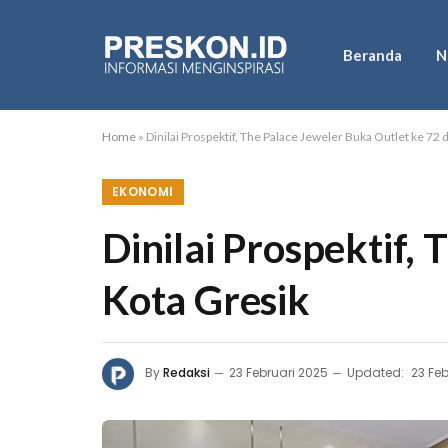
Beranda
N
Home
»
Dinilai Prospektif, The Palace Jeweler Buka Outlet ke 72 
EKONOMI
Dinilai Prospektif,
Kota Gresik
By
Redaksi
23 Februari 2025
Updated:
23 Fe