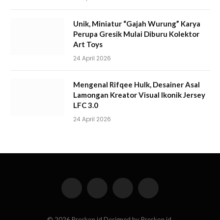
Unik, Miniatur “Gajah Wurung” Karya
Perupa Gresik Mulai Diburu Kolektor
Art Toys
24 April 2026
Mengenal Rifqee Hulk, Desainer Asal
Lamongan Kreator Visual Ikonik Jersey
LFC 3.0
24 April 2026
Facebook
X
Instagram
Pinterest
(Twitter)
© 2026 Preskon.id Designed by Preskon.id.