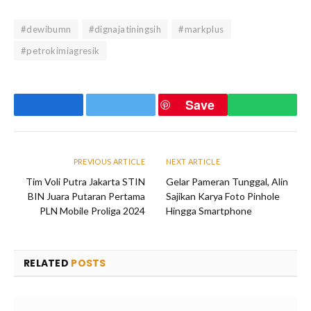
#dewibumn
#dignajatiningsih
#markplus
#petrokimiagresik
Save
Facebook
Twitter
WhatsA
PREVIOUS ARTICLE
NEXT ARTICLE
Tim Voli Putra Jakarta STIN
Gelar Pameran Tunggal, Alin
BIN Juara Putaran Pertama
Sajikan Karya Foto Pinhole
PLN Mobile Proliga 2024
Hingga Smartphone
RELATED
POSTS