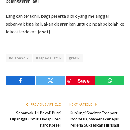
pelanggaran lagi.
Langkah terakhir, bagi peserta didik yang melanggar
sebanyak tiga kali, akan disarankan untuk pindah sekolah ke
lokasi terdekat.
(esef)
#dispendik
#sepedalistrik
gresik
Save
Facebook
Twitter
WhatsAp
PREVIOUS ARTICLE
NEXT ARTICLE
Sebanyak 14 Pevoli Putri
Kunjungi Smelter Freeport
Dipanggil Untuk Hadapi Red
Indonesia, Wamenaker Ajak
Park Korsel
Pekerja Sukseskan Hilirisasi