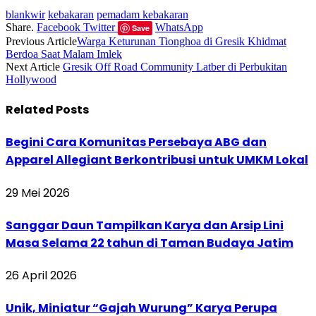
blankwir
kebakaran
pemadam kebakaran
Share.
Facebook
Twitter
WhatsApp
Save
Previous Article
Warga Keturunan Tionghoa di Gresik Khidmat
Berdoa Saat Malam Imlek
Next Article
Gresik Off Road Community Latber di Perbukitan
Hollywood
Related
Posts
Begini Cara Komunitas Persebaya ABG dan
Apparel Allegiant Berkontribusi untuk UMKM Lokal
29 Mei 2026
Sanggar Daun Tampilkan Karya dan Arsip Lini
Masa Selama 22 tahun di Taman Budaya Jatim
26 April 2026
Unik, Miniatur “Gajah Wurung” Karya Perupa