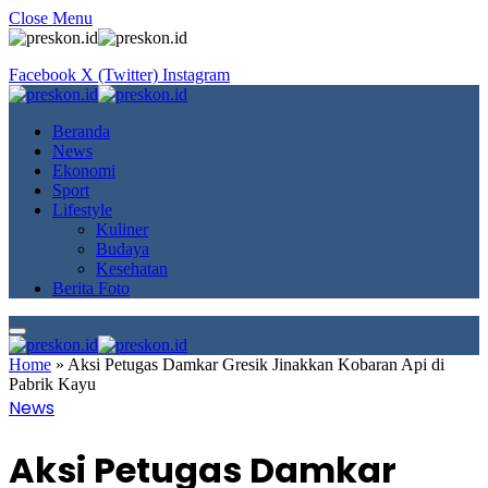
Close Menu
Facebook
X (Twitter)
Instagram
Beranda
News
Ekonomi
Sport
Lifestyle
Kuliner
Budaya
Kesehatan
Berita Foto
Home
»
Aksi Petugas Damkar Gresik Jinakkan Kobaran Api di
Pabrik Kayu
News
Aksi Petugas Damkar