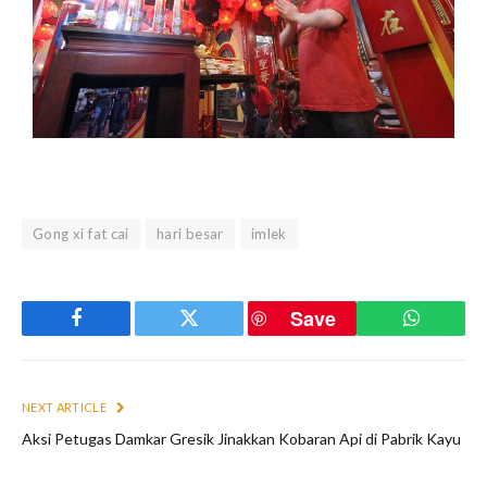
Gong xi fat cai
hari besar
imlek
Save
Facebook
Twitter
WhatsAp
NEXT ARTICLE
Aksi Petugas Damkar Gresik Jinakkan Kobaran Api di Pabrik Kayu