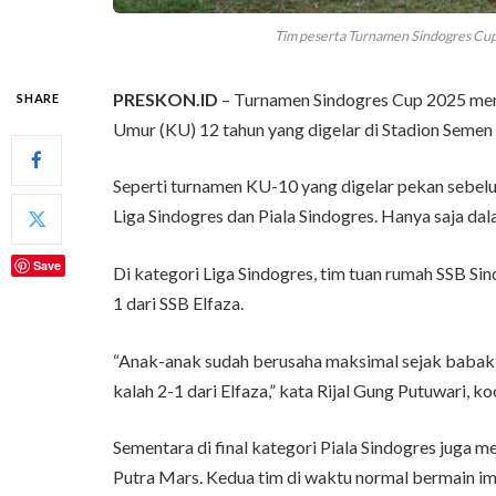
Tim peserta Turnamen Sindogres Cup
PRESKON.ID
– Turnamen Sindogres Cup 2025 m
SHARE
Umur (KU) 12 tahun yang digelar di Stadion Seme
Seperti turnamen KU-10 yang digelar pekan sebel
Liga Sindogres dan Piala Sindogres. Hanya saja da
Save
Di kategori Liga Sindogres, tim tuan rumah SSB Sind
1 dari SSB Elfaza.
“Anak-anak sudah berusaha maksimal sejak babak pe
kalah 2-1 dari Elfaza,” kata Rijal Gung Putuwari, k
Sementara di final kategori Piala Sindogres juga m
Putra Mars. Kedua tim di waktu normal bermain imb