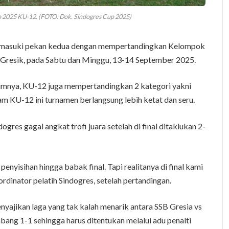
 2025 KU-12. (FOTO: Dok. Sindogres Cup 2025)
emasuki pekan kedua dengan mempertandingkan Kelompok
n Gresik, pada Sabtu dan Minggu, 13-14 September 2025.
umnya, KU-12 juga mempertandingkan 2 kategori yakni
lam KU-12 ini turnamen berlangsung lebih ketat dan seru.
ogres gagal angkat trofi juara setelah di final ditaklukan 2-
nyisihan hingga babak final. Tapi realitanya di final kami
oordinator pelatih Sindogres, setelah pertandingan.
enyajikan laga yang tak kalah menarik antara SSB Gresia vs
ang 1-1 sehingga harus ditentukan melalui adu penalti