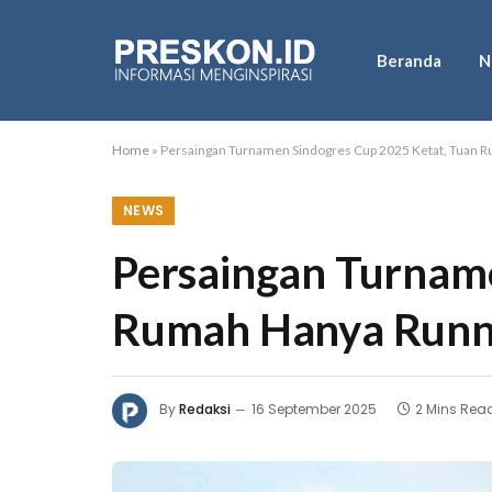
Beranda
N
Home
»
Persaingan Turnamen Sindogres Cup 2025 Ketat, Tuan 
NEWS
Persaingan Turname
Rumah Hanya Runn
By
Redaksi
16 September 2025
2 Mins Rea