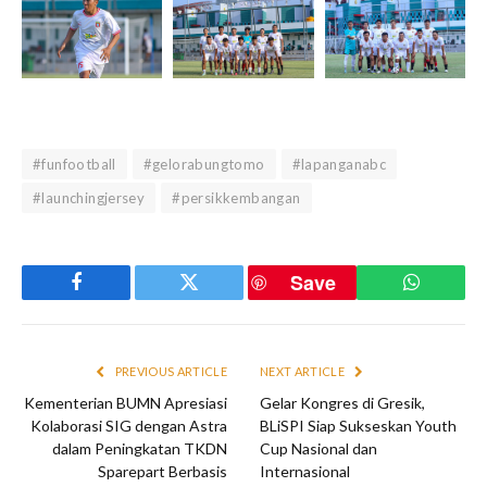
#funfootball
#gelorabungtomo
#lapanganabc
#launchingjersey
#persikkembangan
Save
Facebook
Twitter
WhatsAp
PREVIOUS ARTICLE
NEXT ARTICLE
Kementerian BUMN Apresiasi
Gelar Kongres di Gresik,
Kolaborasi SIG dengan Astra
BLiSPI Siap Sukseskan Youth
dalam Peningkatan TKDN
Cup Nasional dan
Sparepart Berbasis
Internasional