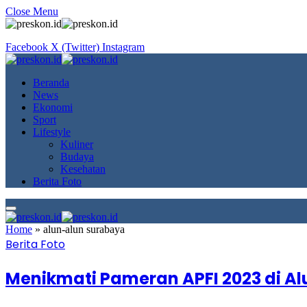
Close Menu
Facebook
X (Twitter)
Instagram
Beranda
News
Ekonomi
Sport
Lifestyle
Kuliner
Budaya
Kesehatan
Berita Foto
Home
»
alun-alun surabaya
Berita Foto
Menikmati Pameran APFI 2023 di A