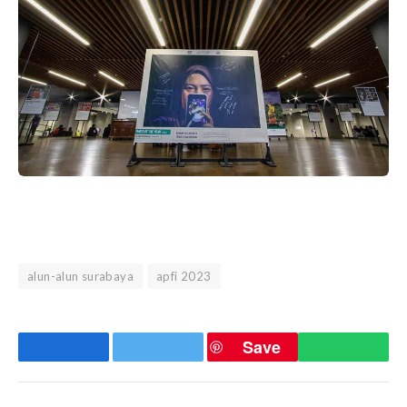
alun-alun surabaya
apfi 2023
Save
Facebook
Twitter
WhatsA