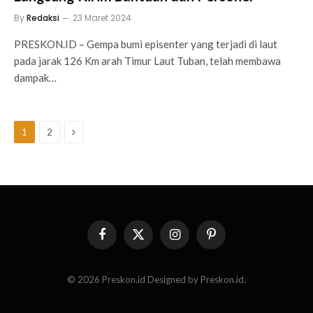
By
Redaksi
23 Maret 2024
PRESKON.ID – Gempa bumi episenter yang terjadi di laut
pada jarak 126 Km arah Timur Laut Tuban, telah membawa
dampak…
Next
1
2
Facebook
X
Instagram
Pinterest
(Twitter)
© 2026 Preskon.id Designed by Preskon.id.