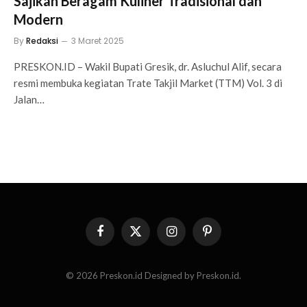
Sajikan Beragam Kuliner Tradisional dan
Modern
By
Redaksi
3 Maret 2025
PRESKON.ID – Wakil Bupati Gresik, dr. Asluchul Alif, secara
resmi membuka kegiatan Trate Takjil Market (TTM) Vol. 3 di
Jalan…
Facebook
X
Instagram
Pinterest
(Twitter)
© 2026 Preskon.id Designed by Preskon.id.