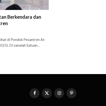
atan Berkendara dan
tren
hat di Pondok Pesantren At-
025). Di sanalah Satuan…
Facebook
X
Instagram
Pinterest
(Twitter)