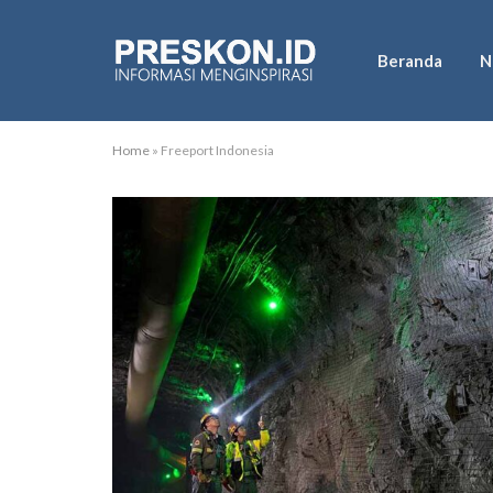
Beranda
N
Home
»
Freeport Indonesia