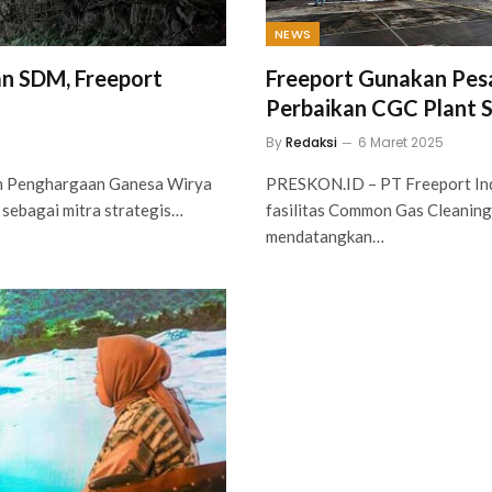
NEWS
n SDM, Freeport
Freeport Gunakan Pe
Perbaikan CGC Plant 
By
Redaksi
6 Maret 2025
ih Penghargaan Ganesa Wirya
PRESKON.ID – PT Freeport Ind
 sebagai mitra strategis…
fasilitas Common Gas Cleaning
mendatangkan…