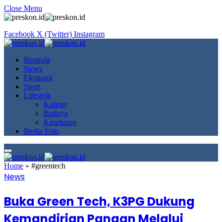
Close Menu
Facebook
X (Twitter)
Instagram
Beranda
News
Ekonomi
Sport
Lifestyle
Kuliner
Budaya
Kesehatan
Berita Foto
Home
»
#greentech
News
Buka Green Tech, K3PG Dukung
Kemandirian Pangan Melalui