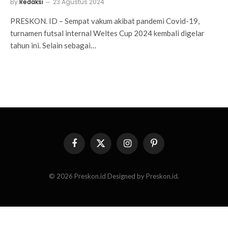
By
Redaksi
23 Agustus 2024
PRESKON. ID – Sempat vakum akibat pandemi Covid-19,
turnamen futsal internal Weltes Cup 2024 kembali digelar
tahun ini. Selain sebagai…
Facebook
X
Instagram
Pinterest
(Twitter)
© 2026 Preskon.id Designed by Preskon.id.