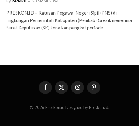
By
Redaksi
20 Maret 2024
PRESKON.ID – Ratusan Pegawai Negeri Sipil (PNS) di
lingkungan Pemerintah Kabupaten (Pemkab) Gresik menerima
Surat Keputusan (SK) kenaikan pangkat periode…
Facebook
X
Instagram
Pinterest
(Twitter)
© 2026 Preskon.id Designed by Preskon.id.