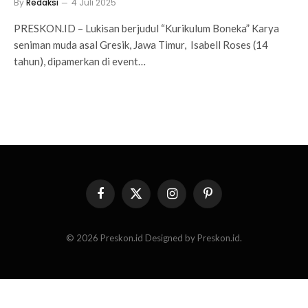
By
Redaksi
4 Juli 2025
PRESKON.ID – Lukisan berjudul “Kurikulum Boneka” Karya
seniman muda asal Gresik, Jawa Timur, Isabell Roses (14
tahun), dipamerkan di event…
Facebook
X
Instagram
Pinterest
(Twitter)
© 2026 Preskon.id Designed by Preskon.id.