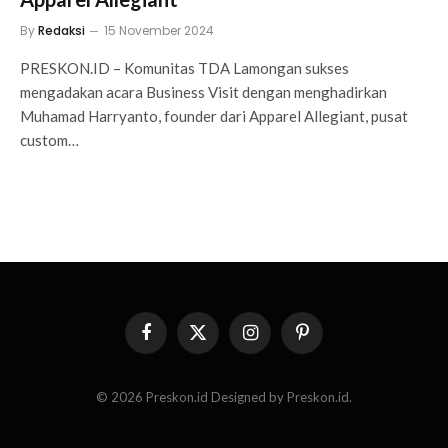
By
Redaksi
15 November 2024
PRESKON.ID – Komunitas TDA Lamongan sukses
mengadakan acara Business Visit dengan menghadirkan
Muhamad Harryanto, founder dari Apparel Allegiant, pusat
custom…
Facebook
X
Instagram
Pinterest
(Twitter)
© 2026 Preskon.id Designed by Preskon.id.