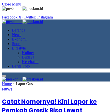
Close Menu
Facebook
X (Twitter)
Instagram
Beranda
News
Ekonomi
Sport
Lifestyle
Kuliner
Budaya
Kesehatan
Berita Foto
Home
»
Lapor Gus
News
Catat Nomornya! Kini Lapor ke
Pemkab Gresik Bisa Lewat