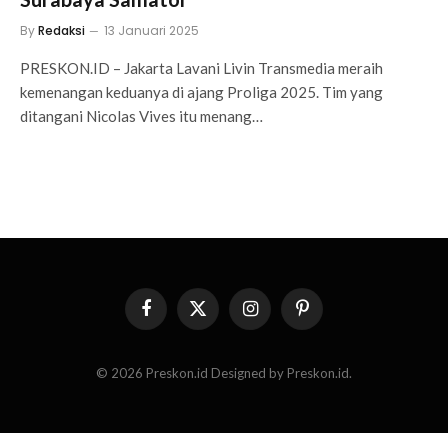
By
Redaksi
13 Januari 2025
PRESKON.ID – Jakarta Lavani Livin Transmedia meraih
kemenangan keduanya di ajang Proliga 2025. Tim yang
ditangani Nicolas Vives itu menang…
Facebook
X
Instagram
Pinterest
(Twitter)
© 2026 Preskon.id Designed by Preskon.id.