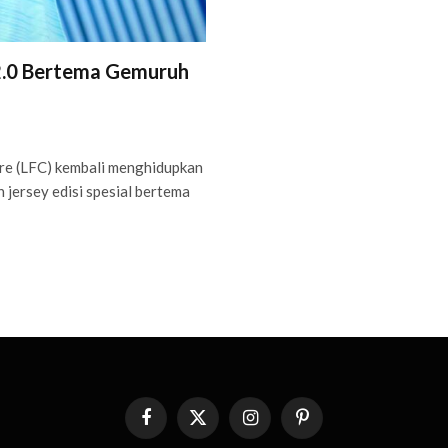
 2.0 Bertema Gemuruh
e (LFC) kembali menghidupkan
jersey edisi spesial bertema
Facebook
X
Instagram
Pinterest
(Twitter)