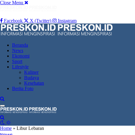
Close Menu
Facebook
X (Twitter)
Instagram
Beranda
News
Ekonomi
Sport
Lifestyle
Kuliner
Budaya
Kesehatan
Berita Foto
Home
»
Libur Lebaran
News