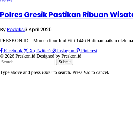
Polres Gresik Pastikan Ribuan Wisa
By
Redaksi
3 April 2025
PRESKON.ID – Momen libur Idul Fitri 1446 H dimanfaatkan oleh masya
Facebook
X (Twitter)
Instagram
Pinterest
© 2026 Preskon.id Designed by Preskon.id.
Submit
Type above and press
Enter
to search. Press
Esc
to cancel.