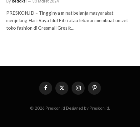
By
Redaksi
30 Maret 2024
PRESKON.ID – Tingginya minat belanja masyarakat
menjelang Hari Raya Idul Fitri atau lebaran membuat omzet
toko fashion di Gresmall Gresik…
Facebook
X
Instagram
Pinterest
(Twitter)
© 2026 Preskon.id Designed by Preskon.id.