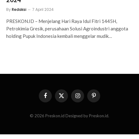
By
Redaksi
7 April 2024
PRESKON.ID – Menjelang Hari Raya Idul Fitri 1445H,
Petrokimia Gresik, perusahaan Solusi Agroindustri anggota
holding Pupuk Indonesia kembali menggelar mudik…
Facebook
X
Instagram
Pinterest
(Twitter)
© 2026 Preskon.id Designed by Preskon.id.