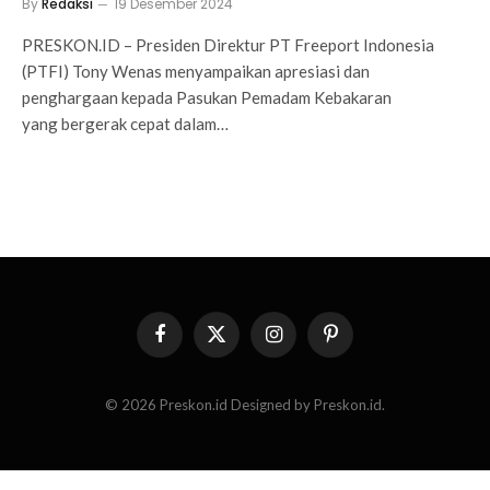
By
Redaksi
19 Desember 2024
PRESKON.ID – Presiden Direktur PT Freeport Indonesia
(PTFI) Tony Wenas menyampaikan apresiasi dan
penghargaan kepada Pasukan Pemadam Kebakaran
yang bergerak cepat dalam…
Facebook
X
Instagram
Pinterest
(Twitter)
© 2026 Preskon.id Designed by Preskon.id.