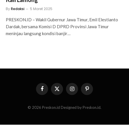
By
Redaksi
5 Maret 2025
PRESKON.ID – Wakil Gubernur Jawa Timur, Emil Elestianto
Dardak, bersama Komisi D DPRD Provinsi Jawa Timur
meninjau langsung kondisi banjir…
Facebook
X
Instagram
Pinterest
(Twitter)
© 2026 Preskon.id Designed by Preskon.id.