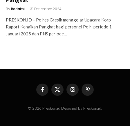
By
Redaksi
31 Desember 2024
PRESKON.ID – Polres Gresik menggelar Upacara Korp
Raport Kenaikan Pangkat bagi personel Polri periode 1
Januari 2025 dan PNS periode…
Facebook
X
Instagram
Pinterest
(Twitter)
© 2026 Preskon.id Designed by Preskon.id.