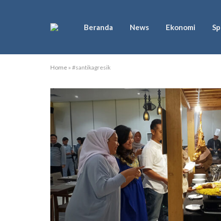
Beranda
News
Ekonomi
Sp
Home
»
#santikagresik