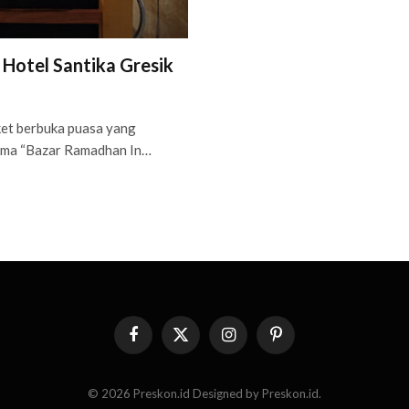
Hotel Santika Gresik
et berbuka puasa yang
ema “Bazar Ramadhan In…
Facebook
X
Instagram
Pinterest
(Twitter)
© 2026 Preskon.id Designed by Preskon.id.