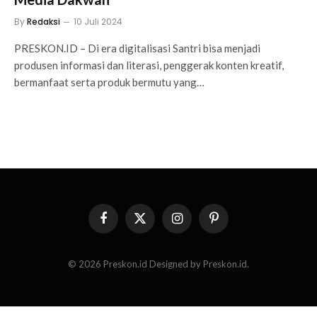
By
Redaksi
10 Juli 2024
PRESKON.ID – Di era digitalisasi Santri bisa menjadi
produsen informasi dan literasi, penggerak konten kreatif,
bermanfaat serta produk bermutu yang…
Facebook
X
Instagram
Pinterest
(Twitter)
© 2026 Preskon.id Designed by Preskon.id.