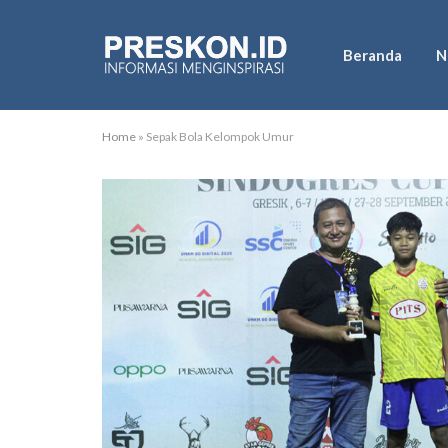
Beranda
N
Home
»
Sepak Bola Kelompok Umur