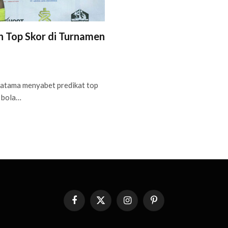
 Top Skor di Turnamen
atama menyabet predikat top
 bola…
Facebook
X
Instagram
Pinterest
(Twitter)