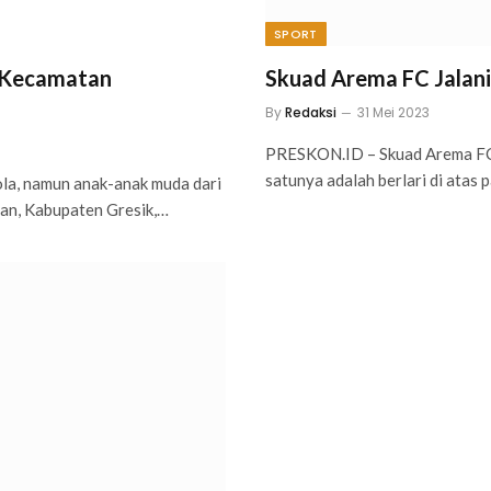
SPORT
b Kecamatan
Skuad Arema FC Jalani
By
Redaksi
31 Mei 2023
PRESKON.ID – Skuad Arema FC te
satunya adalah berlari di atas 
la, namun anak-anak muda dari
an, Kabupaten Gresik,…