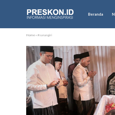
Beranda
N
Home
»
#sunangiri