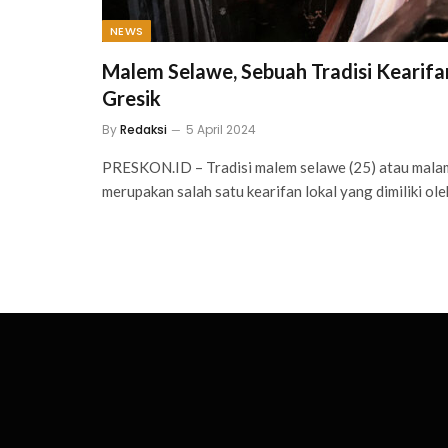
NEWS
Malem Selawe, Sebuah Tradisi Kearif
Gresik
By
Redaksi
5 April 2024
PRESKON.ID – Tradisi malem selawe (25) atau mala
merupakan salah satu kearifan lokal yang dimiliki ol