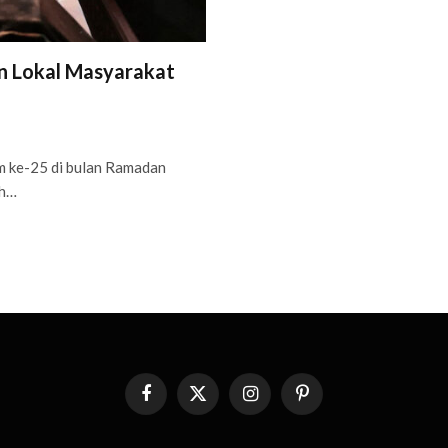
an Lokal Masyarakat
m ke-25 di bulan Ramadan
eh…
Facebook
X
Instagram
Pinterest
(Twitter)