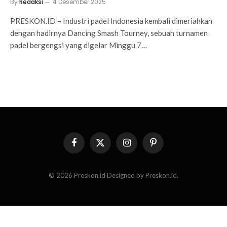
By
Redaksi
4 Desember 2025
PRESKON.ID – Industri padel Indonesia kembali dimeriahkan
dengan hadirnya Dancing Smash Tourney, sebuah turnamen
padel bergengsi yang digelar Minggu 7…
Facebook
X
Instagram
Pinterest
(Twitter)
© 2026 Preskon.id Designed by Preskon.id.