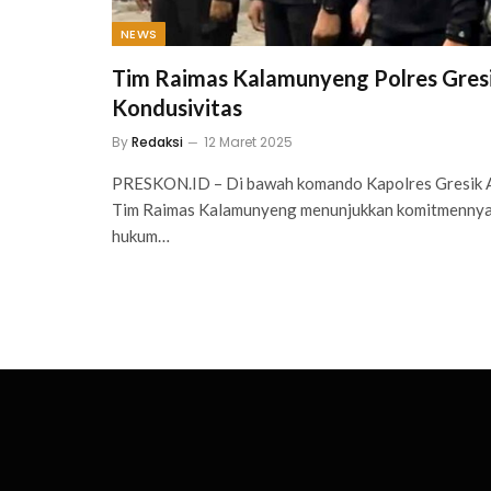
NEWS
Tim Raimas Kalamunyeng Polres Gresi
Kondusivitas
By
Redaksi
12 Maret 2025
PRESKON.ID – Di bawah komando Kapolres Gresik 
Tim Raimas Kalamunyeng menunjukkan komitmennya
hukum…