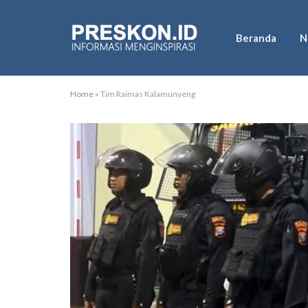
Beranda
N
Home
»
Tim Raimas Kalamunyeng