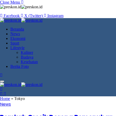
Close Menu
Facebook
X (Twitter)
Instagram
Beranda
News
Ekonomi
Sport
Lifestyle
Kuliner
Budaya
Kesehatan
Berita Foto
Home
»
Tokyo
News