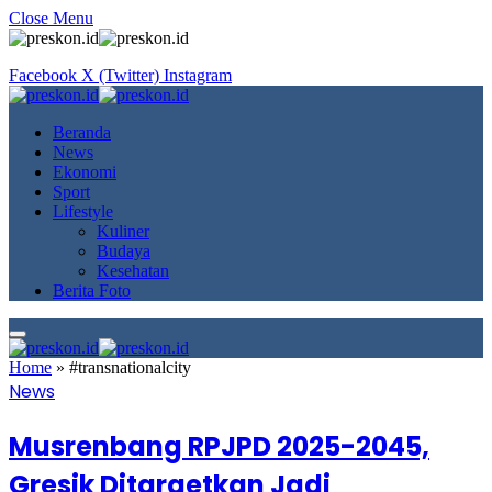
Close Menu
Facebook
X (Twitter)
Instagram
Beranda
News
Ekonomi
Sport
Lifestyle
Kuliner
Budaya
Kesehatan
Berita Foto
Home
»
#transnationalcity
News
Musrenbang RPJPD 2025-2045,
Gresik Ditargetkan Jadi