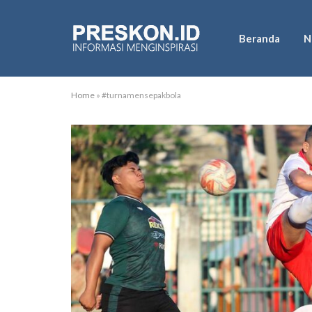
Beranda
N
Home
»
#turnamensepakbola