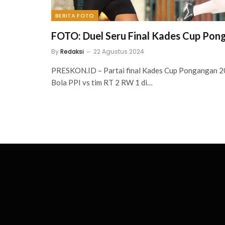
BERITA FOTO
FOTO: Duel Seru Final Kades Cup Po
By
Redaksi
22 Agustus 2024
PRESKON.ID – Partai final Kades Cup Pongangan 
Bola PPI vs tim RT 2 RW 1 di…