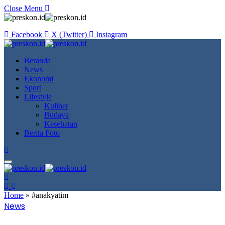
Close Menu
Facebook
X (Twitter)
Instagram
Beranda
News
Ekonomi
Sport
Lifestyle
Kuliner
Budaya
Kesehatan
Berita Foto
Home
»
#anakyatim
News