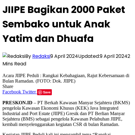
JIIPE Bagikan 2000 Paket
Sembako untuk Anak
Yatim dan Dhuafa
By
Redaksi
9 April 2024
Updated:
9 April 2024
2
Mins Read
Acara JIIPE Peduli : Rangkai Kebahagiaan, Rajut Kebersamaan di
Bulan Ramadan. (FOTO: Dok. JIIPE)
Share
Facebook
Twitter
Save
PRESKON.ID
– PT Berkah Kawasan Manyar Sejahtera (BKMS)
pengelola Kawasan Ekonomi Khusus (KEK) Java Integrated
Industrial and Port Estate (JIIPE) Gresik dan PT Berlian Manyar
Sejahtera (BMS) sebagai pengelola Kawasan Pelabuhan JIIPE,
kembali menyelenggarakan kegiatan CSR di bulan Ramadan.
Kegiatan JIIPE Peduli kali ini mengambil tema “Rangkai