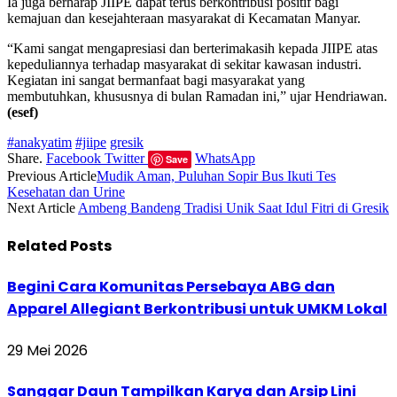
Ia juga berharap JIIPE dapat terus berkontribusi positif bagi
kemajuan dan kesejahteraan masyarakat di Kecamatan Manyar.
“Kami sangat mengapresiasi dan berterimakasih kepada JIIPE atas
kepeduliannya terhadap masyarakat di sekitar kawasan industri.
Kegiatan ini sangat bermanfaat bagi masyarakat yang
membutuhkan, khususnya di bulan Ramadan ini,” ujar Hendriawan.
(esef)
#anakyatim
#jiipe
gresik
Share.
Facebook
Twitter
WhatsApp
Save
Previous Article
Mudik Aman, Puluhan Sopir Bus Ikuti Tes
Kesehatan dan Urine
Next Article
Ambeng Bandeng Tradisi Unik Saat Idul Fitri di Gresik
Related
Posts
Begini Cara Komunitas Persebaya ABG dan
Apparel Allegiant Berkontribusi untuk UMKM Lokal
29 Mei 2026
Sanggar Daun Tampilkan Karya dan Arsip Lini