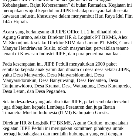
Kebahagiaan, Rajut Kebersamaan” di bulan Ramadan. Kegiatan ini
merupakan wujud kepedulian JIIPE terhadap masyarakat di sekitar
kawasan industri, khususnya dalam menyambut Hari Raya Idul Fitri
1445 Hijriah.
Acara yang berlangsung di JIIPE Office Lt. 2 ini dihadiri oleh
Agung Guritno, selaku Direktur HR & Logistik PT BKMS, Alex
M. Simanjuntak selaku Direktur SDM dan Umum PT BMS, Camat
Manyar Hendriawan Susilo, tokoh masyarakat, perwakilan tenant-
tenant di Kawasan Industri JIIPE, dan para penerima manfaat.
Pada kesempatan ini, JIIPE Peduli menyalurkan 2000 paket
sembako kepada anak yatim dan dhuafa di desa-desa sekitar JIIPE,
yaitu Desa Manyarejo, Desa Manyarsidomukti, Desa
Manyarsidorukun, Desa Banyuwangi, Desa Bedanten, Desa
Tanjungwidoro, Desa Kramat, Desa Watuagung, Desa Karangrejo,
Desa Leran, dan Desa Peganden.
Selain desa-desa yang ada disekitar JIIPE, paket sembako tersebut
juga dibagikan kepada Lembaga Pesantren dan juga Ikatan
Tunanetra Muslim Indonesia (ITMI) Kabupaten Gresik.
Direktur HR & Logistik PT BKMS, Agung Guritno, mengatakan
kegiatan JIIPE Peduli ini merupakan komitmen pihaknya untuk
berbagi kebahagiaan dan menjalin hubungan yang erat dengan