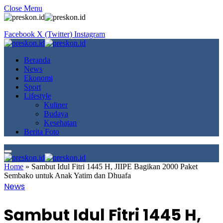
Close Menu
Facebook
X (Twitter)
Instagram
Beranda
News
Ekonomi
Sport
Lifestyle
Kuliner
Budaya
Kesehatan
Berita Foto
Home
»
Sambut Idul Fitri 1445 H, JIIPE Bagikan 2000 Paket
Sembako untuk Anak Yatim dan Dhuafa
News
Sambut Idul Fitri 1445 H,