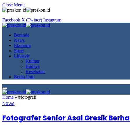
Close Menu
Facebook
X (Twitter)
Instagram
Beranda
News
Ekonomi
Sport
Lifestyle
Kuliner
Budaya
Kesehatan
Berita Foto
Home
»
#fotografi
News
Fotografer Senior Asal Gresik Ber