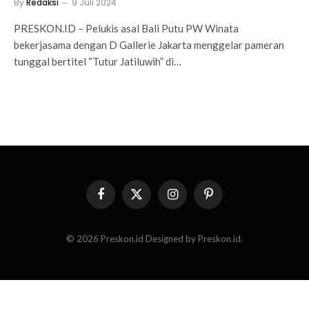
By
Redaksi
9 Juli 2024
PRESKON.ID – Pelukis asal Bali Putu PW Winata
bekerjasama dengan D Gallerie Jakarta menggelar pameran
tunggal bertitel “Tutur Jatiluwih” di…
Facebook
X
Instagram
Pinterest
(Twitter)
© 2026 Preskon.id Designed by Preskon.id.