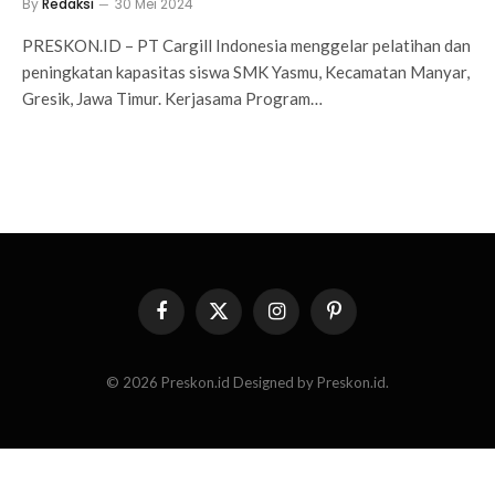
By
Redaksi
30 Mei 2024
PRESKON.ID – PT Cargill Indonesia menggelar pelatihan dan
peningkatan kapasitas siswa SMK Yasmu, Kecamatan Manyar,
Gresik, Jawa Timur. Kerjasama Program…
Facebook
X
Instagram
Pinterest
(Twitter)
© 2026 Preskon.id Designed by Preskon.id.