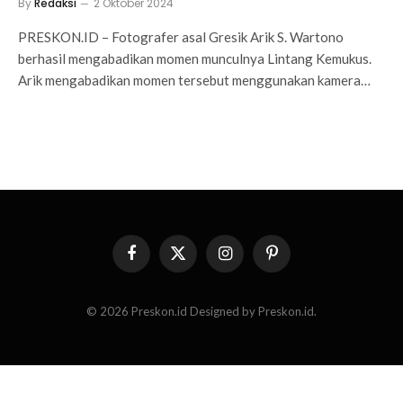
By
Redaksi
2 Oktober 2024
PRESKON.ID – Fotografer asal Gresik Arik S. Wartono
berhasil mengabadikan momen munculnya Lintang Kemukus.
Arik mengabadikan momen tersebut menggunakan kamera…
Facebook
X
Instagram
Pinterest
(Twitter)
© 2026 Preskon.id Designed by Preskon.id.