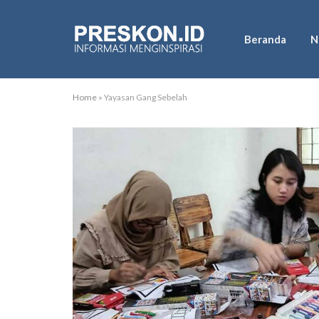
Beranda
N
Home
»
Yayasan Gang Sebelah