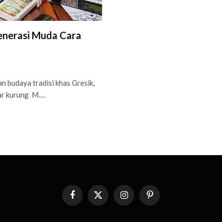
enerasi Muda Cara
 budaya tradisi khas Gresik,
ar kurung M.…
Facebook
X
Instagram
Pinterest
(Twitter)