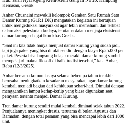
Hub, Jalan Nyai Ageng Arem-Arem Gang III No 20, Kampung
Kemasan, Gresik.
Anhar Chusnaini mewakili kelompok Gerakan Satu Rumah Satu
Damar Kurung (G1R1 DK) mengatakan kegiatan ini bertujuan
untuk mengedukasi masyarakat agar lebih memahami dan terlibat
dalam aksi pelestarian budaya, terutama dalam menjaga eksistensi
damar kurung sebagai ikon khas Gresik.
“Saat ini kita tidak hanya menjual damar kurung yang sudah jadi,
tapi juga paket yang bisa dirakit sendiri dengan biaya Rp25.000 per
paket. Peserta bisa langsung belajar merakit damar kurung sambil
mempelajari makna filosofi di balik tradisi tersebut,” kata Anhar,
Rabu (12/3/2025).
Anhar bersama komunitasnya selama beberapa tahun terakhir
berusaha meningkatkan kesadaran masyarakat, agar damar kurung
kembali menjadi bagian dari kehidupan sehari-hari. Dimulai dengan
menggantikan lampu kerlap-kerlip yang biasa digunakan saat
perayaan tertentu menjadi Damar Kurung.
Tren damar kurung sendiri mulai kembali diminati sejak tahun 2022.
Penjualannya meningkat drastis, terutama di bulan Agustus dan
Ramadan, dengan total pesanan yang bisa mencapai lebih dari 1000
unit.