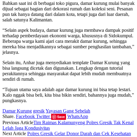
Bahkan saat ini di berbagai toko pigura, damar kurung mulai banyak
dijual sebagai bagian dari dekorasi rumah dan koleksi seni. Pesanan
pun tak hanya datang dari dalam kota, tetapi juga dari luar daerah,
salah satunya Kalimantan.
“Selain aspek budaya, damar kurung juga membawa dampak positif
terhadap pemberdayaan ekonomi warga, khususnya di Sidokumpul.
Beberapa warga kami ajari cara merakit damar kurung, sehingga
mereka bisa menjadikannya sebagai sumber penghasilan tambahan,”
jelasnya.
Selain itu, Anhar juga menyediakan template Damar Kurung yang
bisa langsung dicetak dan digunakan. Lengkap dengan tutorial
perakitannya sehingga masyarakat dapat lebih mudah membuatnya
sendiri di rumah.
“Tujuan utama saya adalah agar damar kurung ini bisa tetap lestari.
Kalo nggak bisa beli, kita bisa bikin sendiri, bahannya juga mudah,”
pungkasnya.
Damar Kurung
gresik
Yayasan Gang Sebelah
Share.
Facebook
Twitter
WhatsApp
Save
Previous Article
Tim Raimas Kalamunyeng Polres Gresik Tak Kenal
Lelah Jaga Kondusivitas
Next Article
Polres Gresik Gelar Donor Darah dan Cek Kesehatan