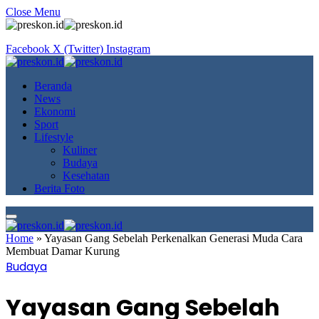
Close Menu
Facebook
X (Twitter)
Instagram
Beranda
News
Ekonomi
Sport
Lifestyle
Kuliner
Budaya
Kesehatan
Berita Foto
Home
»
Yayasan Gang Sebelah Perkenalkan Generasi Muda Cara
Membuat Damar Kurung
Budaya
Yayasan Gang Sebelah